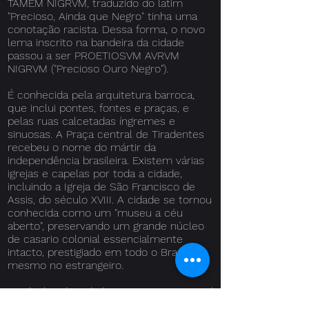
TAMEM NIGRVM, traduzido do latim
"Precioso, Ainda que Negro" tinha uma
conotação racista. Dessa forma, o novo
lema inscrito na bandeira da cidade
passou a ser PROETIOSVM AVRVM
NIGRVM ("Precioso Ouro Negro").
É conhecida pela arquitetura barroca,
que inclui pontes, fontes e praças, e
pelas ruas calcetadas íngremes e
sinuosas. A Praça central de Tiradentes
recebeu o nome do mártir da
independência brasileira. Existem várias
igrejas e capelas por toda a cidade,
incluindo a Igreja de São Francisco de
Assis, do século XVIII. A cidade se tornou
conhecida como um "museu a céu
aberto", preservando um grande núcleo
de casario colonial essencialmente
intacto, prestigiado em todo o Brasil e
mesmo no estrangeiro.
Foi declarada Cidade Monumento Nacioal
em 1933 e reconhecida pela UNESCO