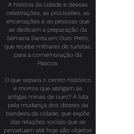
A história da cidade e dessas
celebrações, as procissões, as
encenações e as pessoas que
se dedicam a preparação da
Semana Santa em Ouro Preto
,
que recebe milhares de turistas,
para a comemoração da
Páscoa.
O que separa o centro histórico
e morros que abrigam as
antigas minas de ouro? A luta
pela m
udança dos dizeres da
bandeira da cidade, que expõe
das relações sociais que se
perpetuam até hoje são objetos