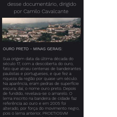
desse documentário, dirigido
por
Camilo Cavalcante
OURO PRETO - MINAS GERAIS:
Sua origem data da última década do
século 17, com a descoberta do ouro,
fato que atraiu centenas de bandeirantes
paulistas e portugueses, e que fez a
riqueza da região por quase um século.
Na aparência, eram pedras de superfície
escura; daí, o nome ouro preto. Depois
de fundido, revelava-se o amarelo. O
lema inscrito na bandeira de cidade faz
referência ao ouro e em 2005 foi
alterado, por força do movimento negro,
pois o lema anterior, PROETIOSVM