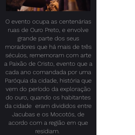
O evento ocupa as centenárias
ruas de Ouro Preto, e envolve
grande parte dos seus
moradores que há mais de três
séculos, rememoram com arte
a Paixão de Cristo, evento que a
cada ano comandada por uma
Paróquia da cidade,
história que
vem do período da exploração
do ouro, quando os habitantes
da cidade
eram divididos entre
Jacubas e os Mocotós, de
acordo com a região em que
residiam.