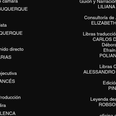
e cámara
Guión y Narració
LILIAN
LBUQUERQUE
Consultoría de
ELIZABETH
ista
UQUERQUE
Libras traducció
CARLOS D
Débora
nido directo
Efraí
POLIA
RIAS
Libras 
ALESSANDRO
jecutiva
ANCÉS
Edició
PI
Producción
Leyenda des
ROBSO
ira
ALENCA
oficina