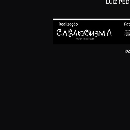
LUIZ PE
©2