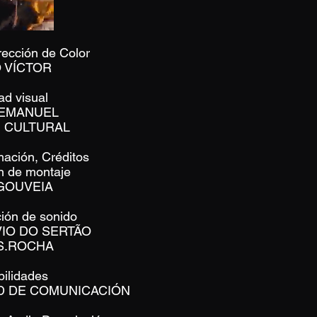
rección de Color
 VÍCTOR
ad visual
 EMANUEL
 CULTURAL
mación, Créditos
n de montaje
 GOUVEIA
ión de sonido
VIO DO SERTÃO
S.ROCHA
bilidades
AD DE COMUNICACIÓN