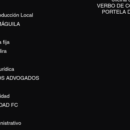
VERBO DE C
PORTELA 
oducción Local
ÁGUILA
 fija
ira
urídica
OS ADVOGADOS
idad
DAD FC
istrativo