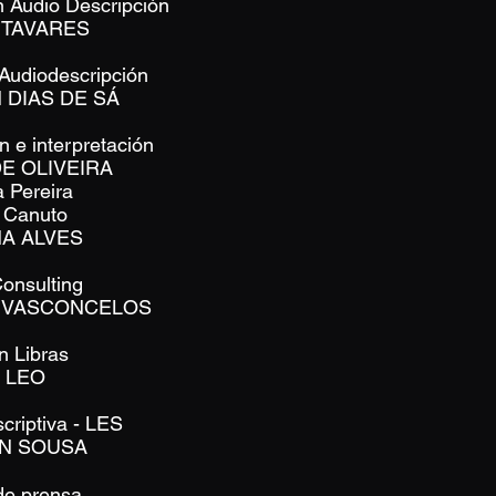
n Audio Descripción
A TAVARES
 Audiodescripción
 DIAS DE SÁ
n e interpretación
E OLIVEIRA
 Pereira
n Canuto
NA ALVES
Consulting
 VASCONCELOS
n Libras
N LEO
criptiva - LES
N SOUSA
 de prensa