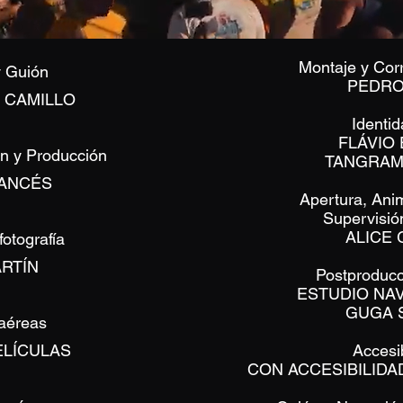
Montaje y Cor
y Guión
PEDRO
 CAMILLO
Identid
FLÁVIO
ón y Producción
TANGRAM
ANCÉS
Apertura, Ani
Supervisió
ALICE
fotografía
RTÍN
Postproducc
ESTUDIO NA
GUGA 
aéreas
ELÍCULAS
Accesi
CON ACCESIBILID